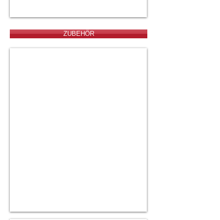
ZUBEHӦR
Flansch für Montage 5 Loch