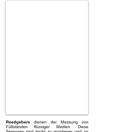
Universal Tauchrohrgeber fünf Loch
Reedgebers
dienen der Messung von
Füllständen flüssiger Medien. Diese
Sensoren sind leicht zu montieren und an