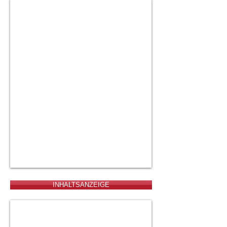
Einstiegöffnung float Flansch
INHALTSANZEIGE
Drehzahlanzeige 8000 RPM, Benzin